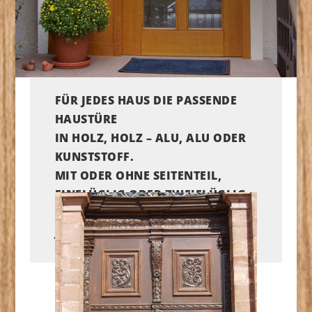
FÜR JEDES HAUS DIE PASSENDE
HAUSTÜRE
IN HOLZ, HOLZ – ALU, ALU ODER
KUNSTSTOFF.
MIT ODER OHNE SEITENTEIL,
EINFLÜGLIG ODER ZWEIFLÜGLIG,
MIT OBERLICHT ODER OHNE,
JE NACH BEDARF UND WUNSCH